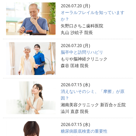
2026.07.20 (月)
オーラルフレイルを知っています
か？
矢野口さちこ歯科医院
丸山 沙絵子 院長
2026.07.20 (月)
脳卒中と訪問リハビリ
もりや脳神経クリニック
森谷 匡雄 院長
2026.07.15 (水)
消えないそのシミ、「摩擦」が原
因？
湘南美容クリニック 新百合ヶ丘院
澁川 直彦 院長
2026.07.15 (水)
糖尿病眼底検査の重要性