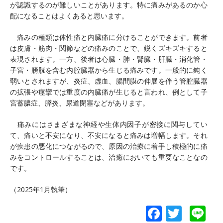
が認識するのが難しいことがあります。特に痛みがあるのか心
配になることはよくあると思います。
痛みの種類は体性痛と内臓痛に分けることができます。前者
は皮膚・筋肉・関節などの痛みのことで、鋭くズキズキすると
表現されます。一方、後者は心臓・肺・腎臓・肝臓・消化管・
子宮・膀胱を含む内腔臓器から生じる痛みです。一般的に鈍く
弱いとされますが、炎症、虚血、腸間膜の伸展を伴う管腔臓器
の拡張や痙攣では重度の内臓痛が生じると言われ、例として子
宮蓄膿症、膵炎、尿道閉塞などがあります。
痛みにはさまざまな神経や生体内因子が密接に関与してい
て、痛いと不安になり、不安になると痛みは増幅します。それ
が疾患の悪化につながるので、原因の治療に着手し積極的に痛
みをコントロールすることは、治癒においても重要なことなの
です。
（2025年1月執筆）
F
T
Li