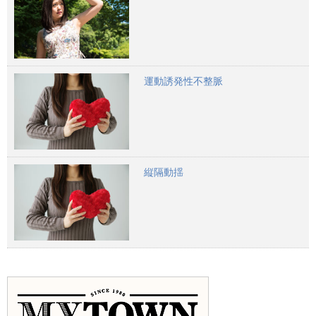
運動誘発性不整脈
縦隔動揺