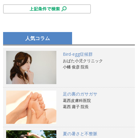
人気コラム
Bird-egg症候群
おばた小児クリニック
小幡 俊彦 院長
足の裏のガサガサ
葛西皮膚科医院
葛西 庸子 院長
夏の暑さと不整脈