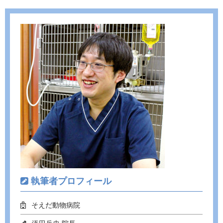
ac
w
n
e
itt
e
b
er
o
o
k
執筆者プロフィール
そえだ動物病院