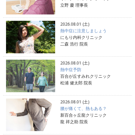
立野 慶 理事長
2026.08.01 (土)
熱中症に注意しましょう
にもり内科クリニック
二森 浩行 院長
2026.08.01 (土)
熱中症予防
百合が丘すみれクリニック
松浦 健太郎 院長
2026.08.01 (土)
腰が痛くて、熱もある？
新百合ヶ丘龍クリニック
龍 祥之助 院長