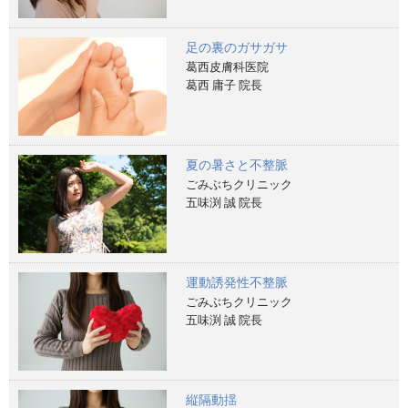
足の裏のガサガサ
葛西皮膚科医院
葛西 庸子 院長
夏の暑さと不整脈
ごみぶちクリニック
五味渕 誠 院長
運動誘発性不整脈
ごみぶちクリニック
五味渕 誠 院長
縦隔動揺