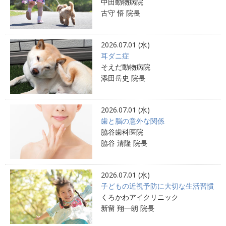
中田動物病院
古守 悟 院長
2026.07.01 (水)
耳ダニ症
そえだ動物病院
添田岳史 院長
2026.07.01 (水)
歯と脳の意外な関係
脇谷歯科医院
脇谷 清隆 院長
2026.07.01 (水)
子どもの近視予防に大切な生活習慣
くろかわアイクリニック
新留 翔一朗 院長