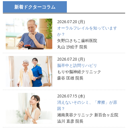
新着ドクターコラム
2026.07.20 (月)
オーラルフレイルを知っています
か？
矢野口さちこ歯科医院
丸山 沙絵子 院長
2026.07.20 (月)
脳卒中と訪問リハビリ
もりや脳神経クリニック
森谷 匡雄 院長
2026.07.15 (水)
消えないそのシミ、「摩擦」が原
因？
湘南美容クリニック 新百合ヶ丘院
澁川 直彦 院長