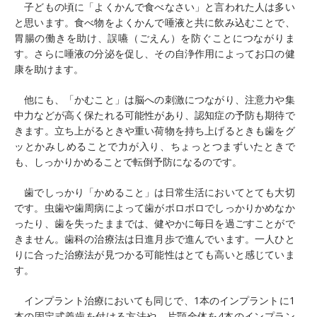
子どもの頃に「よくかんで食べなさい」と言われた人は多い
と思います。食べ物をよくかんで唾液と共に飲み込むことで、
胃腸の働きを助け、誤嚥（ごえん）を防ぐことにつながりま
す。さらに唾液の分泌を促し、その自浄作用によってお口の健
康を助けます。
他にも、「かむこと」は脳への刺激につながり、注意力や集
中力などが高く保たれる可能性があり、認知症の予防も期待で
きます。立ち上がるときや重い荷物を持ち上げるときも歯をグ
ッとかみしめることで力が入り、ちょっとつまずいたときで
も、しっかりかめることで転倒予防になるのです。
歯でしっかり「かめること」は日常生活においてとても大切
です。虫歯や歯周病によって歯がボロボロでしっかりかめなか
ったり、歯を失ったままでは、健やかに毎日を過ごすことがで
きません。歯科の治療法は日進月歩で進んでいます。一人ひと
りに合った治療法が見つかる可能性はとても高いと感じていま
す。
インプラント治療においても同じで、1本のインプラントに1
本の固定式義歯を付ける方法や、片顎全体を4本のインプラン