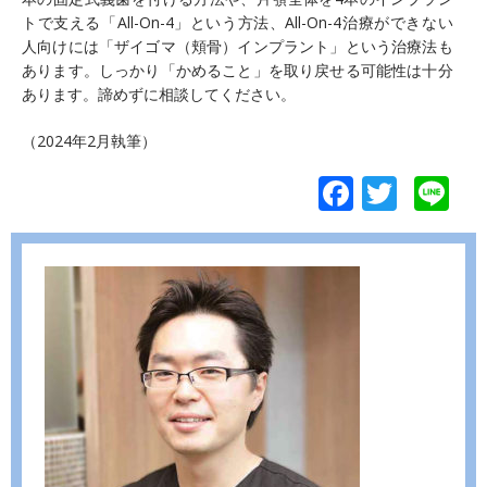
トで支える「All-On-4」という方法、All-On-4治療ができない
人向けには「ザイゴマ（頬骨）インプラント」という治療法も
あります。しっかり「かめること」を取り戻せる可能性は十分
あります。諦めずに相談してください。
（2024年2月執筆）
F
T
Li
ac
w
n
e
itt
e
b
er
o
o
k