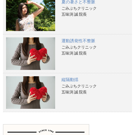
夏の暑さと不整脈
ごみぶちクリニック
五味渕 誠 院長
運動誘発性不整脈
ごみぶちクリニック
五味渕 誠 院長
縦隔動揺
ごみぶちクリニック
五味渕 誠 院長