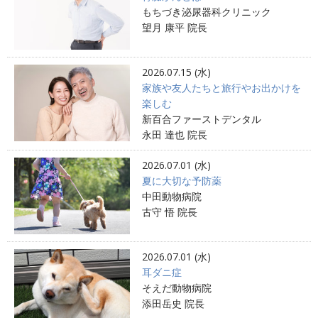
もちづき泌尿器科クリニック
望月 康平 院長
2026.07.15 (水)
家族や友人たちと旅行やお出かけを
楽しむ
新百合ファーストデンタル
永田 達也 院長
2026.07.01 (水)
夏に大切な予防薬
中田動物病院
古守 悟 院長
2026.07.01 (水)
耳ダニ症
そえだ動物病院
添田岳史 院長