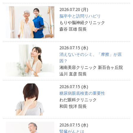
2026.07.20 (月)
脳卒中と訪問リハビリ
もりや脳神経クリニック
森谷 匡雄 院長
2026.07.15 (水)
消えないそのシミ、「摩擦」が原
因？
湘南美容クリニック 新百合ヶ丘院
澁川 直彦 院長
2026.07.15 (水)
糖尿病眼底検査の重要性
わだ眼科クリニック
和田 悦洋 院長
2026.07.15 (水)
腎臓がんとは