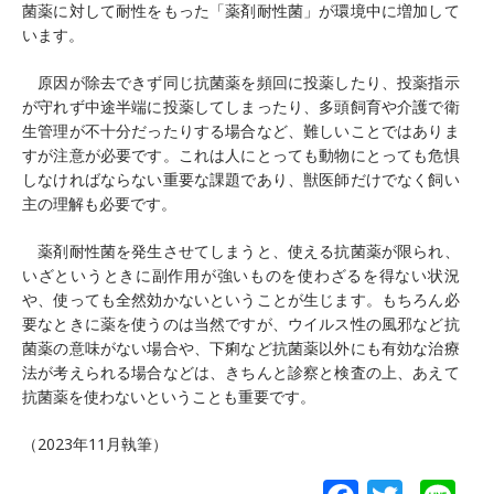
菌薬に対して耐性をもった「薬剤耐性菌」が環境中に増加して
います。
原因が除去できず同じ抗菌薬を頻回に投薬したり、投薬指示
が守れず中途半端に投薬してしまったり、多頭飼育や介護で衛
生管理が不十分だったりする場合など、難しいことではありま
すが注意が必要です。これは人にとっても動物にとっても危惧
しなければならない重要な課題であり、獣医師だけでなく飼い
主の理解も必要です。
薬剤耐性菌を発生させてしまうと、使える抗菌薬が限られ、
いざというときに副作用が強いものを使わざるを得ない状況
や、使っても全然効かないということが生じます。もちろん必
要なときに薬を使うのは当然ですが、ウイルス性の風邪など抗
菌薬の意味がない場合や、下痢など抗菌薬以外にも有効な治療
法が考えられる場合などは、きちんと診察と検査の上、あえて
抗菌薬を使わないということも重要です。
（2023年11月執筆）