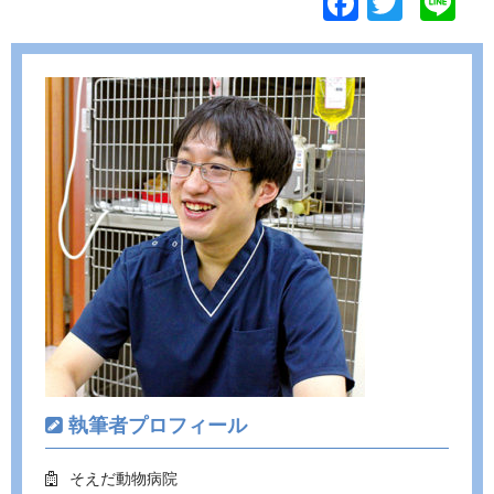
F
T
Li
ac
w
n
e
itt
e
b
er
o
o
k
執筆者プロフィール
そえだ動物病院