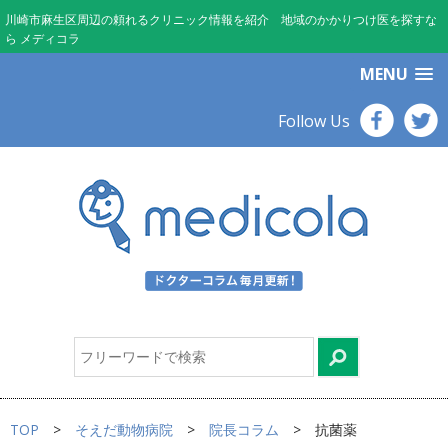
川崎市麻生区周辺の頼れるクリニック情報を紹介 地域のかかりつけ医を探すな
ら メディコラ
MENU
Follow Us
TOP
そえだ動物病院
院長コラム
抗菌薬