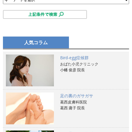
人気コラム
Bird-egg症候群
おばた小児クリニック
小幡 俊彦 院長
足の裏のガサガサ
葛西皮膚科医院
葛西 庸子 院長