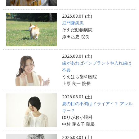
2026.08.01 (土)
肛門嚢疾患
そえだ動物病院
添田岳史 院長
2026.08.01 (土)
歯があればインプラントや入れ歯は
不要
うえはら歯科医院
上原 良一 院長
2026.08.01 (土)
夏の目の不調はドライアイ？ アレル
ギー？
ゆりがおか眼科
中村 芽衣子 院長
2026.08.01 (土)