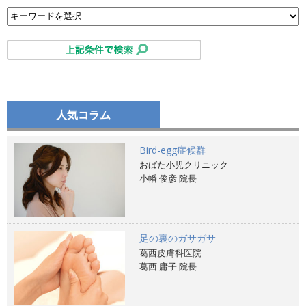
人気コラム
Bird-egg症候群
おばた小児クリニック
小幡 俊彦 院長
足の裏のガサガサ
葛西皮膚科医院
葛西 庸子 院長