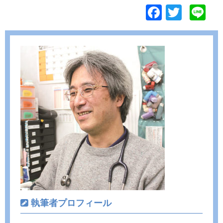
F
T
Li
ac
w
n
e
itt
e
b
er
o
o
k
執筆者プロフィール