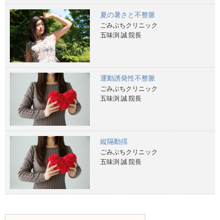
夏の暑さと不整脈
ごみぶちクリニック
五味渕 誠 院長
運動誘発性不整脈
ごみぶちクリニック
五味渕 誠 院長
縦隔動揺
ごみぶちクリニック
五味渕 誠 院長