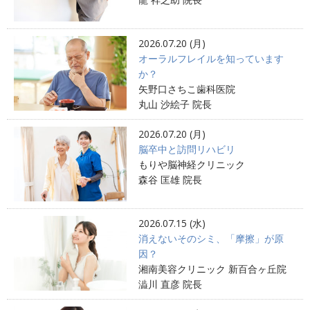
2026.07.20 (月)
オーラルフレイルを知っています
か？
矢野口さちこ歯科医院
丸山 沙絵子 院長
2026.07.20 (月)
脳卒中と訪問リハビリ
もりや脳神経クリニック
森谷 匡雄 院長
2026.07.15 (水)
消えないそのシミ、「摩擦」が原
因？
湘南美容クリニック 新百合ヶ丘院
澁川 直彦 院長