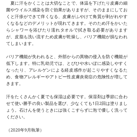
夏に汗をかくことは大切なことで、体温を下げたり皮膚の細
菌やウイルス感染を防ぐ効果がありますが、そのままにしてお
くと汗疹ができて痒くなる、皮膚がふやけて角質が剥がれやす
くなるなどのデメリットが現れてきます。そのため汗をかいた
らシャワーを浴びたり濡れタオルで拭き取る必要があります
が、皮脂も洗い流すため皮膚が乾燥し、バリア機能が損なわれ
てしまいます。
バリア機能が失われると、外部からの異物の侵入を防ぐ機能が
低下します。特に乳幼児では、とびひや水いぼに感染しやすく
なったり、アレルゲンによる経皮感作が起こりやすくなるた
め、食物アレルギーやアトピー性皮膚炎発症の危険性が増して
きます。
汗をたくさんかく夏でも保湿は必要です。保湿剤は季節に合わ
せて使い勝手の良い製品を選び、少なくても1日2回は塗りまし
ょう。石けんを使うときには強くこすらずに泡で優しく洗って
ください。
（2020年9月執筆）