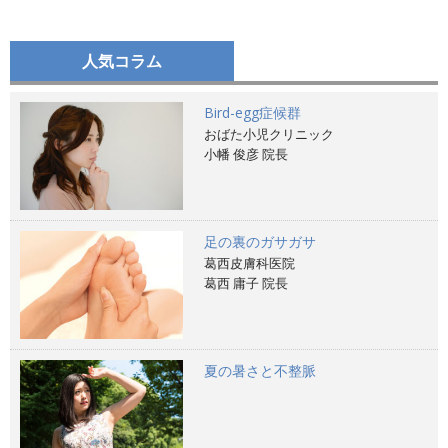
人気コラム
Bird-egg症候群
おばた小児クリニック
小幡 俊彦 院長
足の裏のガサガサ
葛西皮膚科医院
葛西 庸子 院長
夏の暑さと不整脈