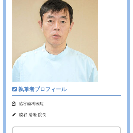
b
er
o
o
k
執筆者プロフィール
脇谷歯科医院
脇谷 清隆 院長