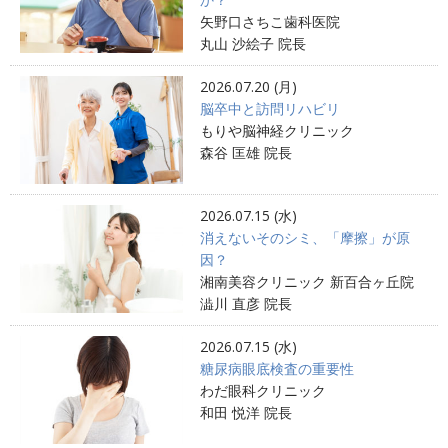
矢野口さちこ歯科医院
丸山 沙絵子 院長
2026.07.20 (月)
脳卒中と訪問リハビリ
もりや脳神経クリニック
森谷 匡雄 院長
2026.07.15 (水)
消えないそのシミ、「摩擦」が原
因？
湘南美容クリニック 新百合ヶ丘院
澁川 直彦 院長
2026.07.15 (水)
糖尿病眼底検査の重要性
わだ眼科クリニック
和田 悦洋 院長