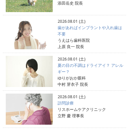
添田岳史 院長
2026.08.01 (土)
歯があればインプラントや入れ歯は
不要
うえはら歯科医院
上原 良一 院長
2026.08.01 (土)
夏の目の不調はドライアイ？ アレル
ギー？
ゆりがおか眼科
中村 芽衣子 院長
2026.08.01 (土)
訪問診療
リスホームケアクリニック
立野 慶 理事長