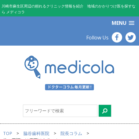
川崎市麻生区周辺の頼れるクリニック情報を紹介 地域のかかりつけ医を探すな
ら メディコラ
MENU
Follow Us
TOP
脇谷歯科医院
院長コラム