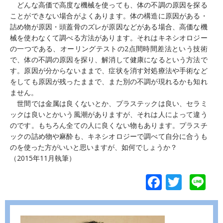
どんな高価で高度な機械を使っても、体の不調の原因を探る
ことができない場合がよくあります。体の構造に原因がある・
詰め物が原因・頭蓋骨のズレが原因などがある場合、高価な機
械を使わなくて調べる方法があります。それはキネシオロジー
の一つである、オーリングテストの2点間時間差法という技術
で、体の不調の原因を探り、解消して健康になるという方法で
す。原因が分からないままで、症状を消す対処療法や手術など
をしても原因が残ったままで、また別の不調が現れるかも知れ
ません。
世間では金属は良くないとか、プラステックは良い、セラミ
ックは良いとかいう風潮がありますが、それは人によって違う
のです。もちろん全ての人に良くない物もあります。プラスチ
ックの詰め物や麻酔も、キネシオロジーで調べて自分に合うも
のを使った方がいいと思いますが、如何でしょうか？
（2015年11月執筆）
F
T
Li
ac
w
n
e
itt
e