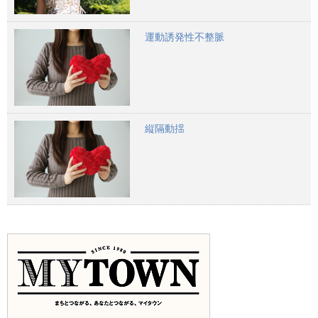
運動誘発性不整脈
縦隔動揺