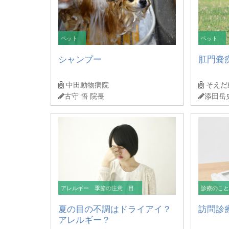
ペット
ペット
シャンプー
肛門嚢
中田動物病院
そえだ
古守 悟 院長
添田岳
アレルギー 季節の注意 目
診療のこ
夏の目の不調はドライアイ？
訪問診
アレルギー？