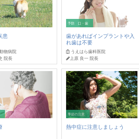
予防 口・歯
疾患
歯があればインプラントや入
れ歯は不要
動物病院
うえはら歯科医院
史 院長
上原 良一 院長
と
季節の注意
療
熱中症に注意しましょう