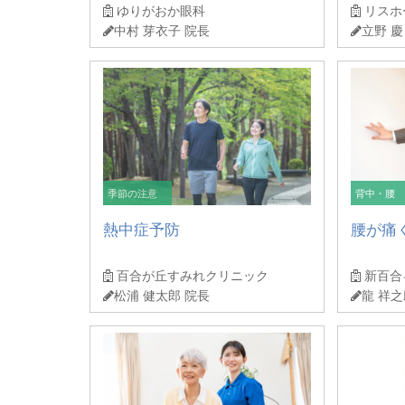
ゆりがおか眼科
リスホ
中村 芽衣子 院長
立野 慶
季節の注意
背中・腰
熱中症予防
腰が痛
百合が丘すみれクリニック
新百合
松浦 健太郎 院長
龍 祥之