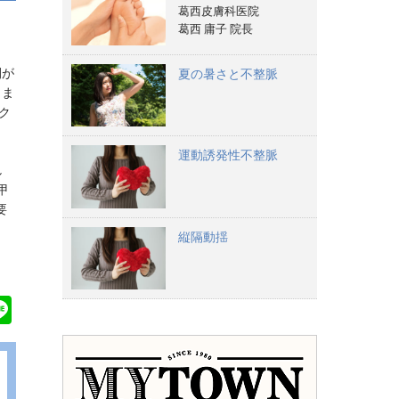
葛西皮膚科医院
葛西 庸子 院長
間が
夏の暑さと不整脈
りま
ク
運動誘発性不整脈
し
甲
要
縦隔動揺
Li
n
e