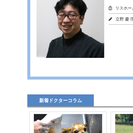
リスホー
立野 慶 
新着ドクターコラム