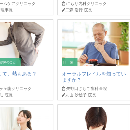
ームケアクリニック
にもり内科クリニック
 理事長
二森 浩行 院長
 診療のこと
口・歯
くて、熱もある？
オーラルフレイルを知ってい
ますか？
ヶ丘龍クリニック
矢野口さちこ歯科医院
助 院長
丸山 沙絵子 院長