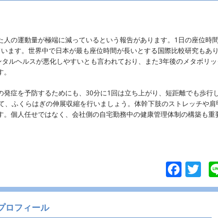
人の運動量が極端に減っているという報告があります。1日の座位時
ています。世界中で日本が最も座位時間が長いとする国際比較研究もあ
ンタルヘルスが悪化しやすいとも言われており、また3年後のメタボリッ
す。
発症を予防するためにも、30分に1回は立ち上がり、短距離でも歩行
して、ふくらはぎの伸展収縮を行いましょう。体幹下肢のストレッチや肩
す。個人任せではなく、会社側の自宅勤務中の健康管理体制の構築も重
F
T
ac
w
e
itt
プロフィール
b
er