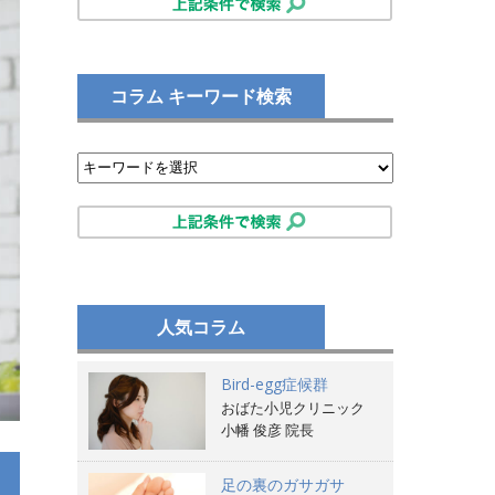
コラム キーワード検索
人気コラム
Bird-egg症候群
おばた小児クリニック
小幡 俊彦 院長
足の裏のガサガサ