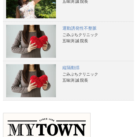
五味渕 誠 院長
運動誘発性不整脈
ごみぶちクリニック
五味渕 誠 院長
縦隔動揺
ごみぶちクリニック
五味渕 誠 院長