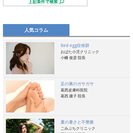
人気コラム
Bird-egg症候群
おばた小児クリニック
小幡 俊彦 院長
足の裏のガサガサ
葛西皮膚科医院
葛西 庸子 院長
夏の暑さと不整脈
ごみぶちクリニック