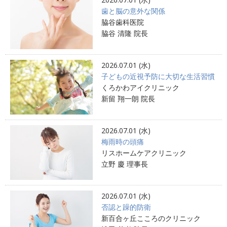
歯と脳の意外な関係
脇谷歯科医院
脇谷 清隆 院長
2026.07.01 (水)
子どもの近視予防に大切な生活習慣
くろかわアイクリニック
新留 翔一朗 院長
2026.07.01 (水)
梅雨時の頭痛
リスホームケアクリニック
立野 慶 理事長
2026.07.01 (水)
否認と躁的防衛
新百合ヶ丘こころのクリニック