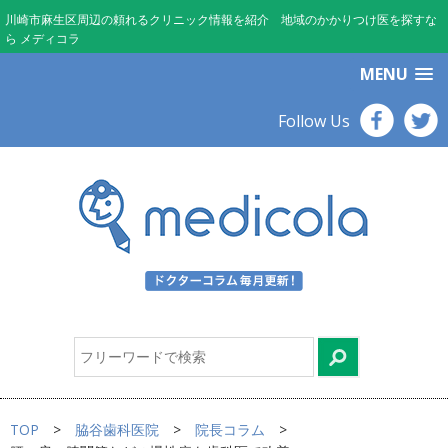
川崎市麻生区周辺の頼れるクリニック情報を紹介 地域のかかりつけ医を探すな
ら メディコラ
MENU
Follow Us
TOP
脇谷歯科医院
院長コラム