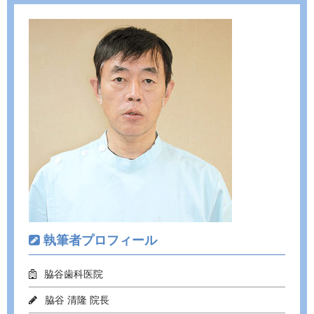
e
itt
e
b
er
o
o
k
執筆者プロフィール
脇谷歯科医院
脇谷 清隆 院長