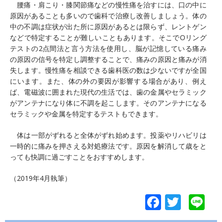
腰痛・肩こり・膝関節痛などの慢性痛を治すには、口の中に
原因があることも多いので歯科で治療し改善しましょう。体の
中の不調は症状が出た所に原因があるとは限らず、レントゲン
などで特定することが難しいこともあります。そこでOリング
テストの2点間法と言う方法を使用し、脳が記憶している痛み
の原因の信号を特定し調整することで、痛みの原因と痛みが消
失します。慢性痛を相談できる歯科医の数は少ないですが全国
にいます。また、体の外の要因が影響する場合があり、例え
ば、電磁波に囲まれた現代の生活では、歯の金属やセラミック
がアンテナになり体に不調を起こします。そのアンテナになる
セラミックや金属を特定するテストもできます。
体は一部がずれると全体がずれ始めます。投薬やリハビリは
一時的に痛みを押さえる対処療法です。原因を解消して歳をと
っても快調に過ごすことをおすすめします。
（2019年4月執筆）
F
T
Li
ac
w
n