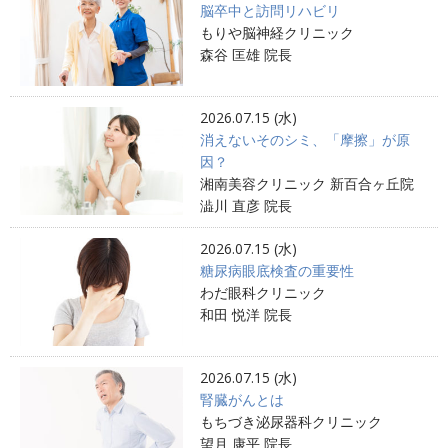
脳卒中と訪問リハビリ
もりや脳神経クリニック
森谷 匡雄 院長
2026.07.15 (水)
消えないそのシミ、「摩擦」が原
因？
湘南美容クリニック 新百合ヶ丘院
澁川 直彦 院長
2026.07.15 (水)
糖尿病眼底検査の重要性
わだ眼科クリニック
和田 悦洋 院長
2026.07.15 (水)
腎臓がんとは
もちづき泌尿器科クリニック
望月 康平 院長