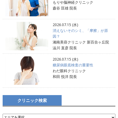
もりや脳神経クリニック
森谷 匡雄 院長
2026.07.15 (水)
消えないそのシミ、「摩擦」が原
因？
湘南美容クリニック 新百合ヶ丘院
澁川 直彦 院長
2026.07.15 (水)
糖尿病眼底検査の重要性
わだ眼科クリニック
和田 悦洋 院長
クリニック検索