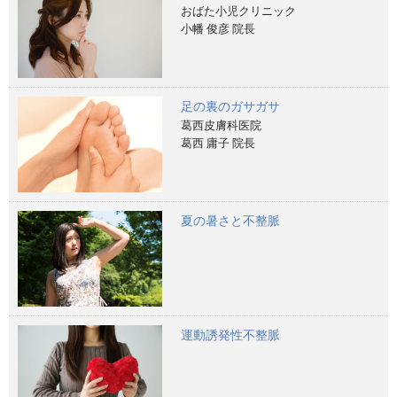
おばた小児クリニック
小幡 俊彦 院長
足の裏のガサガサ
葛西皮膚科医院
葛西 庸子 院長
夏の暑さと不整脈
運動誘発性不整脈