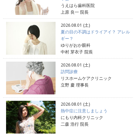
うえはら歯科医院
上原 良一 院長
2026.08.01 (土)
夏の目の不調はドライアイ？ アレル
ギー？
ゆりがおか眼科
中村 芽衣子 院長
2026.08.01 (土)
訪問診療
リスホームケアクリニック
立野 慶 理事長
2026.08.01 (土)
熱中症に注意しましょう
にもり内科クリニック
二森 浩行 院長