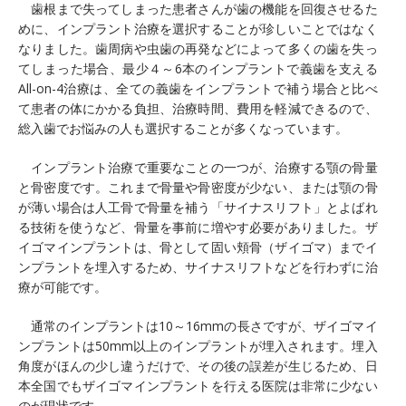
歯根まで失ってしまった患者さんが歯の機能を回復させるた
めに、インプラント治療を選択することが珍しいことではなく
なりました。歯周病や虫歯の再発などによって多くの歯を失っ
てしまった場合、最少４～6本のインプラントで義歯を支える
All-on-4治療は、全ての義歯をインプラントで補う場合と比べ
て患者の体にかかる負担、治療時間、費用を軽減できるので、
総入歯でお悩みの人も選択することが多くなっています。
インプラント治療で重要なことの一つが、治療する顎の骨量
と骨密度です。これまで骨量や骨密度が少ない、または顎の骨
が薄い場合は人工骨で骨量を補う「サイナスリフト」とよばれ
る技術を使うなど、骨量を事前に増やす必要がありました。ザ
イゴマインプラントは、骨として固い頬骨（ザイゴマ）までイ
ンプラントを埋入するため、サイナスリフトなどを行わずに治
療が可能です。
通常のインプラントは10～16mmの長さですが、ザイゴマイ
ンプラントは50mm以上のインプラントが埋入されます。埋入
角度がほんの少し違うだけで、その後の誤差が生じるため、日
本全国でもザイゴマインプラントを行える医院は非常に少ない
のが現状です。