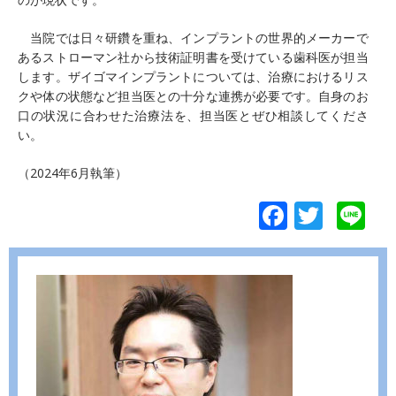
当院では日々研鑽を重ね、インプラントの世界的メーカーで
あるストローマン社から技術証明書を受けている歯科医が担当
します。ザイゴマインプラントについては、治療におけるリス
クや体の状態など担当医との十分な連携が必要です。自身のお
口の状況に合わせた治療法を、担当医とぜひ相談してくださ
い。
（2024年6月執筆）
F
T
Li
ac
w
n
e
itt
e
b
er
o
o
k