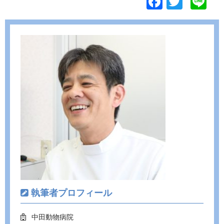
F
T
Li
ac
w
n
e
itt
e
b
er
o
o
k
執筆者プロフィール
中田動物病院