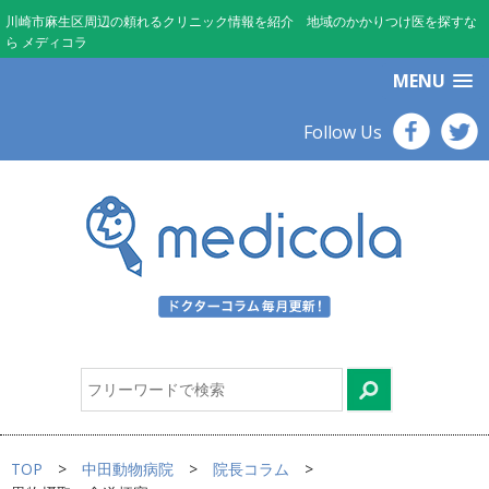
川崎市麻生区周辺の頼れるクリニック情報を紹介 地域のかかりつけ医を探すな
ら メディコラ
MENU
Follow Us
TOP
中田動物病院
院長コラム