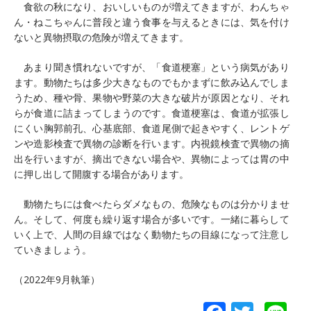
食欲の秋になり、おいしいものが増えてきますが、わんちゃ
ん・ねこちゃんに普段と違う食事を与えるときには、気を付け
ないと異物摂取の危険が増えてきます。
あまり聞き慣れないですが、「食道梗塞」という病気があり
ます。動物たちは多少大きなものでもかまずに飲み込んでしま
うため、種や骨、果物や野菜の大きな破片が原因となり、それ
らが食道に詰まってしまうのです。食道梗塞は、食道が拡張し
にくい胸郭前孔、心基底部、食道尾側で起きやすく、レントゲ
ンや造影検査で異物の診断を行います。内視鏡検査で異物の摘
出を行いますが、摘出できない場合や、異物によっては胃の中
に押し出して開腹する場合があります。
動物たちには食べたらダメなもの、危険なものは分かりませ
ん。そして、何度も繰り返す場合が多いです。一緒に暮らして
いく上で、人間の目線ではなく動物たちの目線になって注意し
ていきましょう。
（2022年9月執筆）