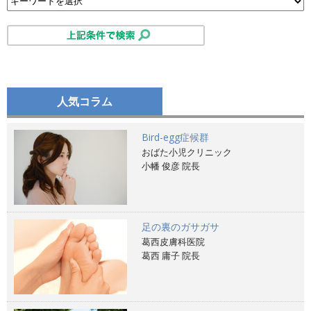
人気コラム
Bird-egg症候群
おばた小児クリニック
小幡 俊彦 院長
足の裏のガサガサ
葛西皮膚科医院
葛西 庸子 院長