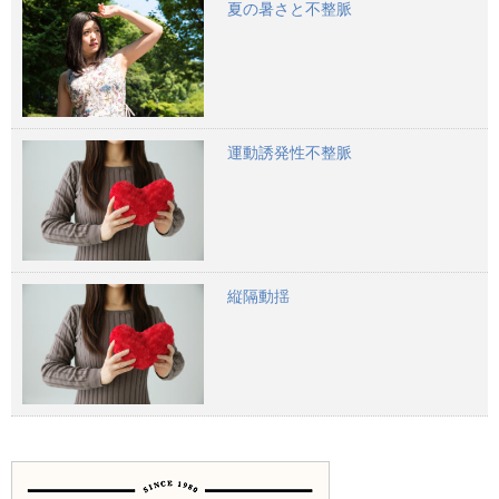
夏の暑さと不整脈
運動誘発性不整脈
縦隔動揺