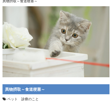
異物摂取～食道梗塞～
異物摂取～食道梗塞～
ペット 診療のこと