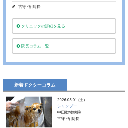
古守 悟 院長
クリニックの詳細を見る
院長コラム一覧
新着ドクターコラム
2026.08.01 (土)
シャンプー
中田動物病院
古守 悟 院長