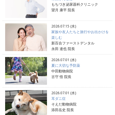
もちづき泌尿器科クリニック
望月 康平 院長
2026.07.15 (水)
家族や友人たちと旅行やお出かけを
楽しむ
新百合ファーストデンタル
永田 達也 院長
2026.07.01 (水)
夏に大切な予防薬
中田動物病院
古守 悟 院長
2026.07.01 (水)
耳ダニ症
そえだ動物病院
添田岳史 院長