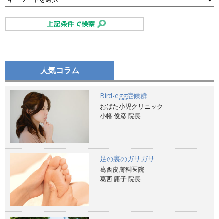
人気コラム
Bird-egg症候群
おばた小児クリニック
小幡 俊彦 院長
足の裏のガサガサ
葛西皮膚科医院
葛西 庸子 院長