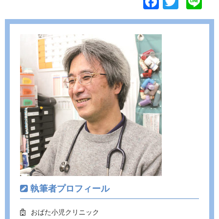
F
T
Li
ac
w
n
e
itt
e
b
er
o
o
k
執筆者プロフィール
おばた小児クリニック