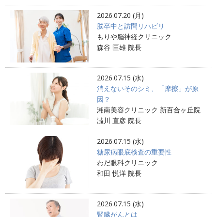
2026.07.20 (月)
脳卒中と訪問リハビリ
もりや脳神経クリニック
森谷 匡雄 院長
2026.07.15 (水)
消えないそのシミ、「摩擦」が原
因？
湘南美容クリニック 新百合ヶ丘院
澁川 直彦 院長
2026.07.15 (水)
糖尿病眼底検査の重要性
わだ眼科クリニック
和田 悦洋 院長
2026.07.15 (水)
腎臓がんとは