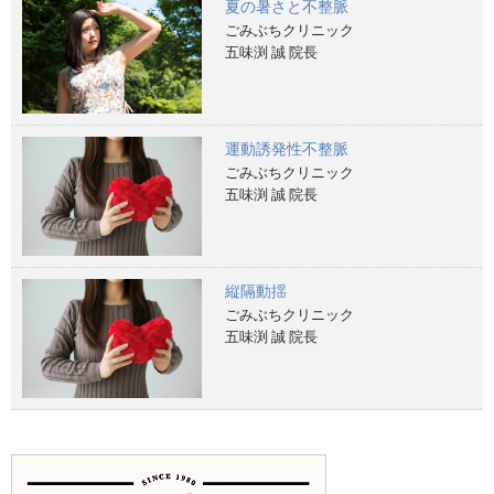
夏の暑さと不整脈
ごみぶちクリニック
五味渕 誠 院長
運動誘発性不整脈
ごみぶちクリニック
五味渕 誠 院長
縦隔動揺
ごみぶちクリニック
五味渕 誠 院長