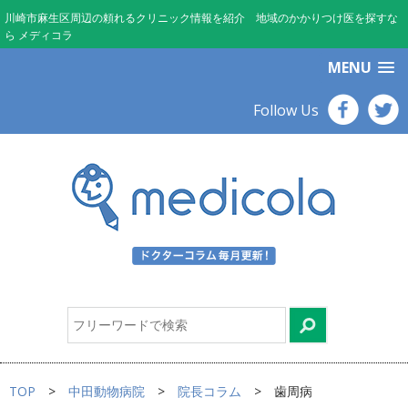
川崎市麻生区周辺の頼れるクリニック情報を紹介 地域のかかりつけ医を探すな
ら メディコラ
MENU
Follow Us
TOP
中田動物病院
院長コラム
歯周病