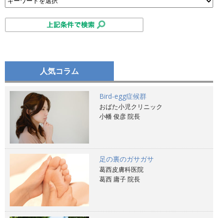
人気コラム
Bird-egg症候群
おばた小児クリニック
小幡 俊彦 院長
足の裏のガサガサ
葛西皮膚科医院
葛西 庸子 院長