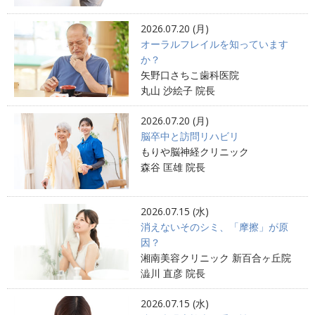
2026.07.20 (月)
オーラルフレイルを知っています
か？
矢野口さちこ歯科医院
丸山 沙絵子 院長
2026.07.20 (月)
脳卒中と訪問リハビリ
もりや脳神経クリニック
森谷 匡雄 院長
2026.07.15 (水)
消えないそのシミ、「摩擦」が原
因？
湘南美容クリニック 新百合ヶ丘院
澁川 直彦 院長
2026.07.15 (水)