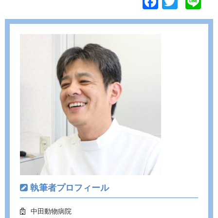
F
T
Li
ac
w
n
e
itt
e
b
er
o
o
k
執筆者プロフィール
中田動物病院