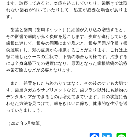
ます。診察してみると、炎症を起こしていたり、歯磨きでは取
れない歯石が付いていたりして、処置が必要な場合がありま
す。
歯茎と歯間（歯周ポケット）に細菌が入り込み増殖すると、
その影響で歯肉が赤く炎症を起こします。炎症が進行していき
歯根に達して、根尖の周囲にまで及ぶと、根尖周囲が化膿（根
尖腫瘍）し、頬の皮膚から排膿することがあります。これは上
顎に達したケースの症状で、下顎の場合も同様です。治療する
には全身麻酔下での処置になり、原因となった歯根膿瘍の治療
や歯石除去などが必要となります。
また、処置をしたら終わりではなく、その後のケアも大切で
す。歯磨きガムやサプリメントなど、歯ブラシ以外にも動物の
デンタルケアができるものは増えてきています。口の状態に合
わせた方法を見つけて、歯をきれいに保ち、健康的な生活を送
っていきましょう。
（2021年5月執筆）