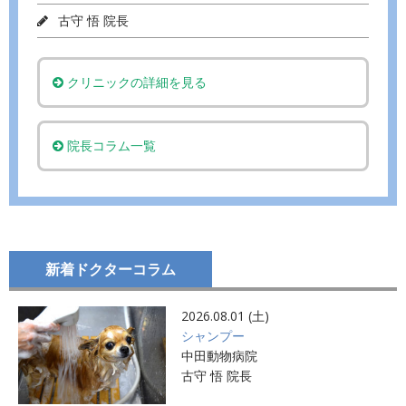
古守 悟 院長
クリニックの詳細を見る
院長コラム一覧
新着ドクターコラム
2026.08.01 (土)
シャンプー
中田動物病院
古守 悟 院長