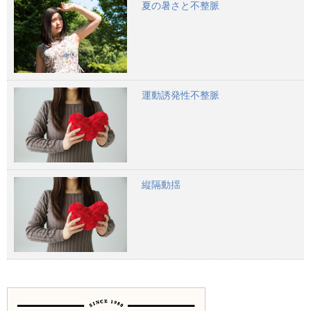
夏の暑さと不整脈
運動誘発性不整脈
縦隔動揺