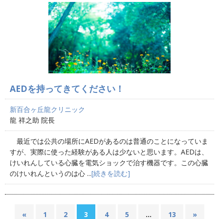
AEDを持ってきてください！
新百合ヶ丘龍クリニック
龍 祥之助 院長
最近では公共の場所にAEDがあるのは普通のことになっていま
すが、実際に使った経験がある人は少ないと思います。AEDは、
けいれんしている心臓を電気ショックで治す機器です。この心臓
のけいれんというのは心 ...
[続きを読む]
«
1
2
3
4
5
…
13
»