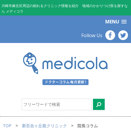
川崎市麻生区周辺の頼れるクリニック情報を紹介 地域のかかりつけ医を探すな
ら メディコラ
MENU
Follow Us
TOP
新百合ヶ丘龍クリニック
院長コラム