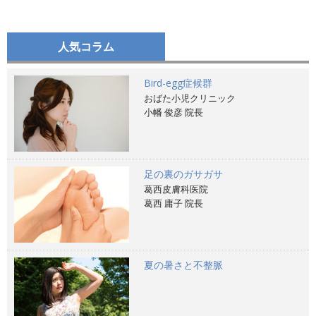
人気コラム
Bird-egg症候群
おばた小児クリニック
小幡 俊彦 院長
足の裏のガサガサ
葛西皮膚科医院
葛西 庸子 院長
夏の暑さと不整脈