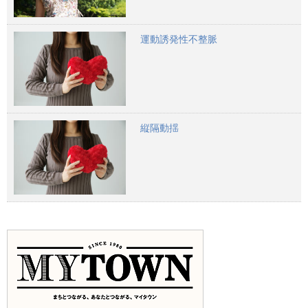
運動誘発性不整脈
縦隔動揺