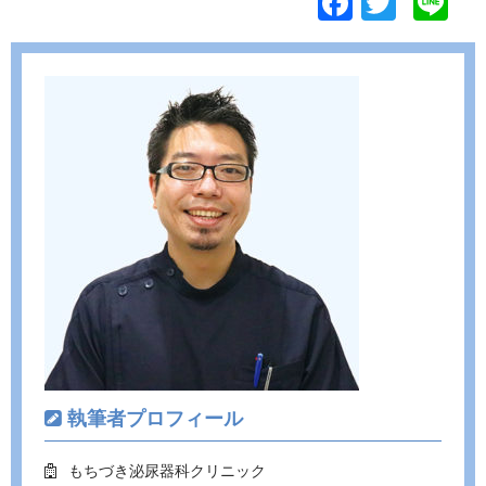
F
T
Li
ac
w
n
e
itt
e
b
er
o
o
k
執筆者プロフィール
もちづき泌尿器科クリニック