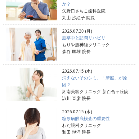
か？
矢野口さちこ歯科医院
丸山 沙絵子 院長
2026.07.20 (月)
脳卒中と訪問リハビリ
もりや脳神経クリニック
森谷 匡雄 院長
2026.07.15 (水)
消えないそのシミ、「摩擦」が原
因？
湘南美容クリニック 新百合ヶ丘院
澁川 直彦 院長
2026.07.15 (水)
糖尿病眼底検査の重要性
わだ眼科クリニック
和田 悦洋 院長