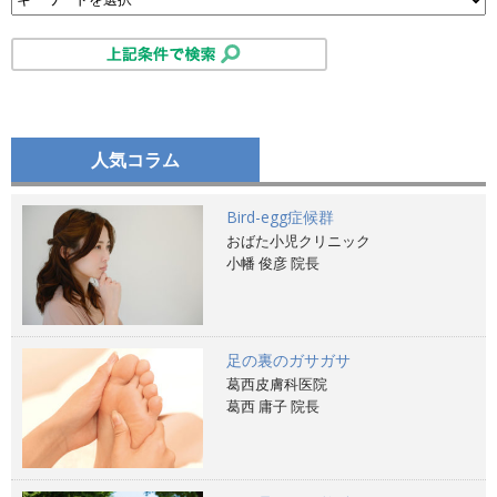
人気コラム
Bird-egg症候群
おばた小児クリニック
小幡 俊彦 院長
足の裏のガサガサ
葛西皮膚科医院
葛西 庸子 院長