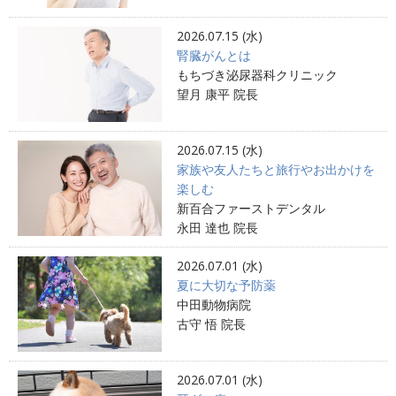
2026.07.15 (水)
腎臓がんとは
もちづき泌尿器科クリニック
望月 康平 院長
2026.07.15 (水)
家族や友人たちと旅行やお出かけを
楽しむ
新百合ファーストデンタル
永田 達也 院長
2026.07.01 (水)
夏に大切な予防薬
中田動物病院
古守 悟 院長
2026.07.01 (水)