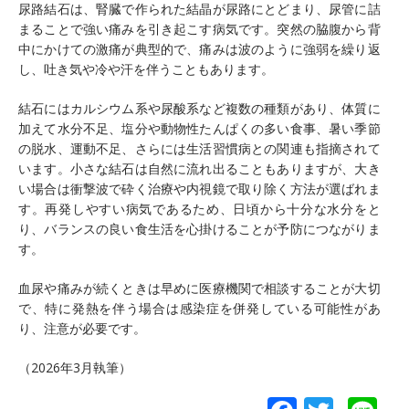
尿路結石は、腎臓で作られた結晶が尿路にとどまり、尿管に詰
まることで強い痛みを引き起こす病気です。突然の脇腹から背
中にかけての激痛が典型的で、痛みは波のように強弱を繰り返
し、吐き気や冷や汗を伴うこともあります。
結石にはカルシウム系や尿酸系など複数の種類があり、体質に
加えて水分不足、塩分や動物性たんぱくの多い食事、暑い季節
の脱水、運動不足、さらには生活習慣病との関連も指摘されて
います。小さな結石は自然に流れ出ることもありますが、大き
い場合は衝撃波で砕く治療や内視鏡で取り除く方法が選ばれま
す。再発しやすい病気であるため、日頃から十分な水分をと
り、バランスの良い食生活を心掛けることが予防につながりま
す。
血尿や痛みが続くときは早めに医療機関で相談することが大切
で、特に発熱を伴う場合は感染症を併発している可能性があ
り、注意が必要です。
（2026年3月執筆）