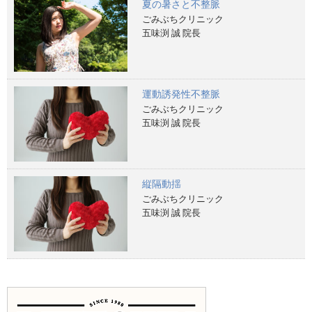
夏の暑さと不整脈
ごみぶちクリニック
五味渕 誠 院長
運動誘発性不整脈
ごみぶちクリニック
五味渕 誠 院長
縦隔動揺
ごみぶちクリニック
五味渕 誠 院長